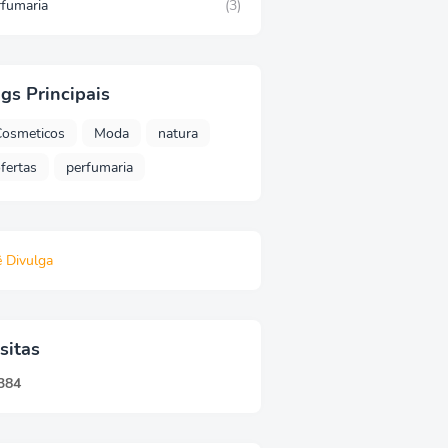
rfumaria
(3)
gs Principais
Cosmeticos
Moda
natura
fertas
perfumaria
ê Divulga
sitas
3
8
4