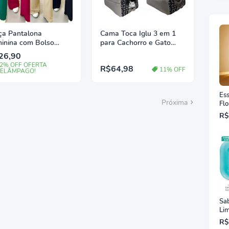
ça Pantalona
Cama Toca Iglu 3 em 1
inina com Bolso
para Cachorro e Gato
ido Duna
Caminha Pet
26,90
2% OFF OFERTA
R$64,98
11% OFF
ELÂMPAGO!
Ess
Próxima
Flo
ml
R$
Sa
Lim
Av
R$