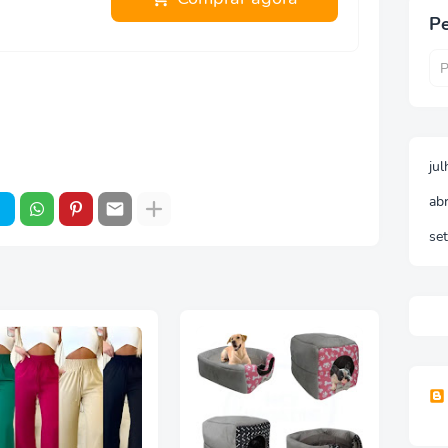
Pe
ju
abr
se