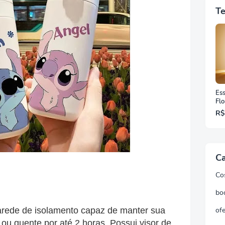
Te
Ess
Flo
ml
R$
Ca
Co
bo
arede de isolamento capaz de manter sua
ofe
 ou quente por até 2 horas. Possui visor de