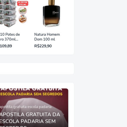
 10 Potes de
Natura Homem
dro 370ml
Dom 100 ml
rmético Marmita
109,89
R$229,90
t com Tampa 4
avas
apostila gratuita escola padaria
APOSTILA GRATUITA DA
ESCOLA PADARIA SEM