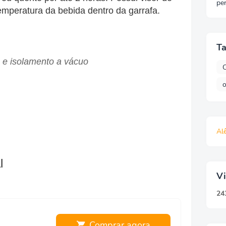
pe
emperatura da bebida dentro da garrafa.
Ta
 e isolamento a vácuo
o
Al
l
Vi
2
4
Comprar agora