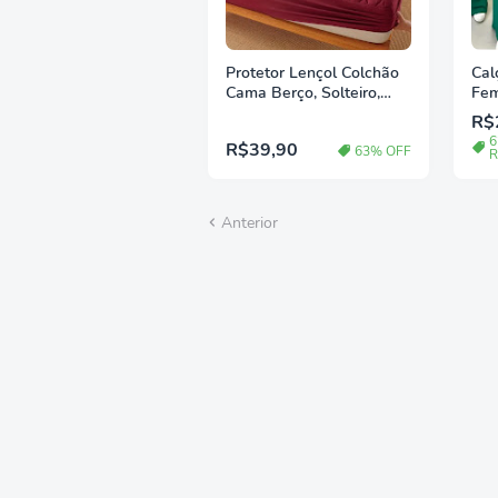
Protetor Lençol Colchão
Cal
Cama Berço, Solteiro,
Fem
Casal, Queen e King
Tec
R$
Matelado Impermeável
6
R$39,90
com Elástico
63% OFF
R
Anterior