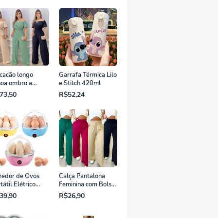
cacão longo
Garrafa Térmica Lilo
noa ombro a
e Stitch 420ml
bro
73,50
R$52,24
zedor de Ovos
Calça Pantalona
tátil Elétrico
Feminina com Bolso
inha à Vapor
Tecido Duna
39,90
R$26,90
g Cooker 110v