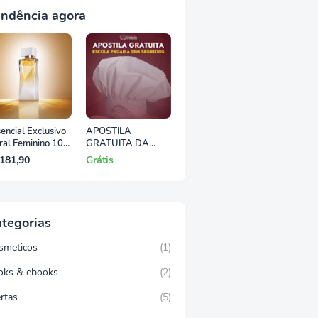
ndência agora
encial Exclusivo
APOSTILA
ral Feminino 100
GRATUITA DA
ESCOLA PADARIA
181,90
Grátis
SEM SEGREDOS
tegorias
smeticos
(1)
oks & ebooks
(2)
rtas
(5)