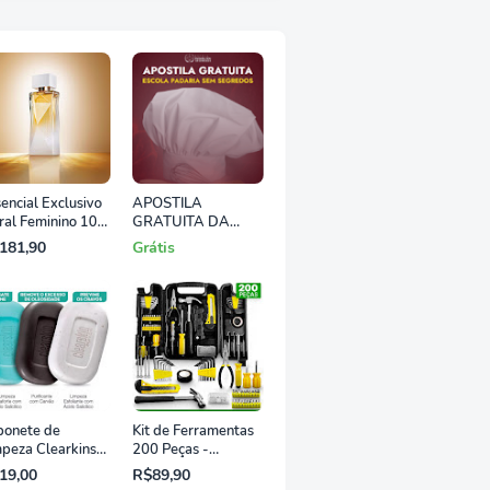
encial Exclusivo
APOSTILA
ral Feminino 100
GRATUITA DA
ESCOLA PADARIA
181,90
Grátis
SEM SEGREDOS
bonete de
Kit de Ferramentas
peza Clearkins
200 Peças -
on 70g
Titanium
19,00
R$89,90