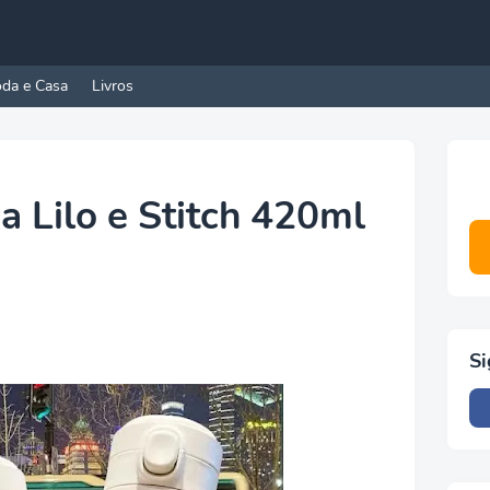
da e Casa
Livros
a Lilo e Stitch 420ml
Si