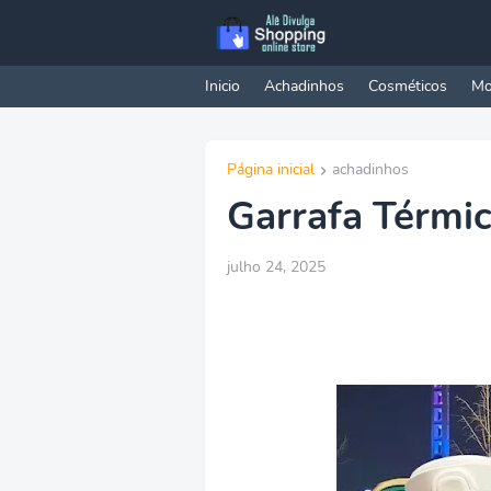
Inicio
Achadinhos
Cosméticos
Mo
Página inicial
achadinhos
Garrafa Térmic
julho 24, 2025